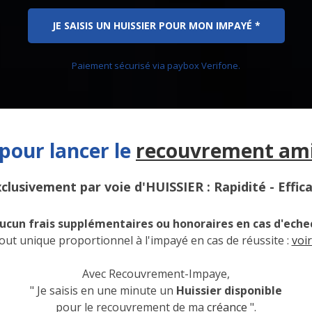
JE SAISIS UN HUISSIER POUR MON IMPAYÉ *
Paiement sécurisé via paybox Verifone.
 pour lancer le
recouvrement am
xclusivement par voie d'HUISSIER : Rapidité - Effica
ucun frais supplémentaires ou honoraires en cas d'eche
out unique proportionnel à l'impayé en cas de réussite :
voir
Avec Recouvrement-Impaye,
" Je saisis en une minute un
Huissier disponible
pour le recouvrement de ma
créance
".