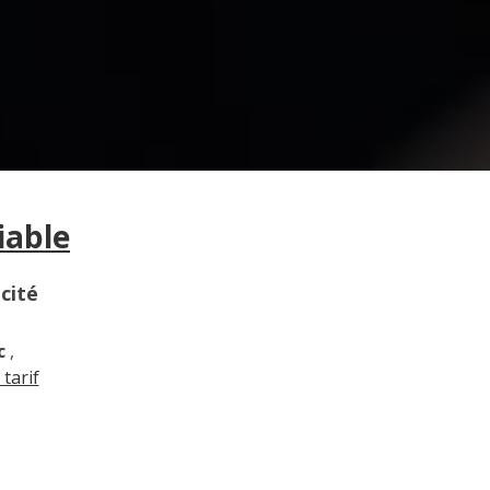
iable
cité
c
,
 tarif