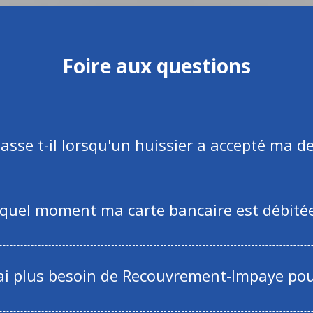
Foire aux questions
asse t-il lorsqu'un huissier a accepté ma 
 quel moment ma carte bancaire est débitée
ai plus besoin de Recouvrement-Impaye pou