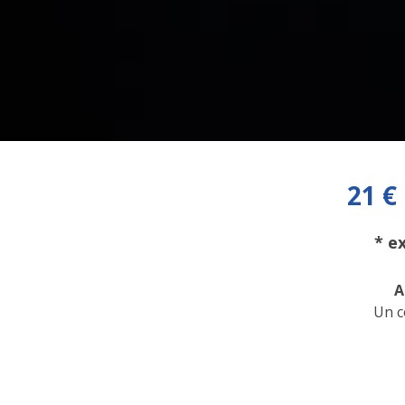
21 €
* e
A
Un c