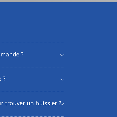
demande ?
 ?
r trouver un huissier ?